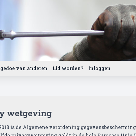
gedoe van anderen
Lid worden?
Inloggen
cy wetgeving
 2018 is de Algemene verordening gegevensbescherming (
lfde privacywetgeving geldt in de hele Europese Unie 