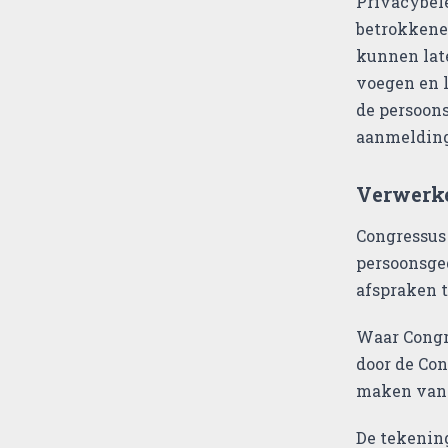
Privacybele
betrokkene
kunnen late
voegen en l
de persoons
aanmelding 
Verwerk
Congressus
persoonsge
afspraken 
Waar Congr
door de Con
maken van 
De tekenin