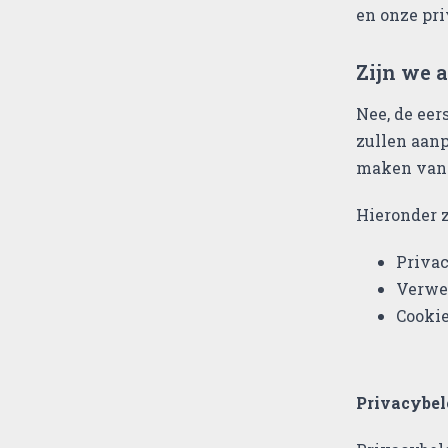
en onze pri
Zijn we 
Nee, de eer
zullen aanp
maken van b
Hieronder z
Privac
Verwer
Cookie
Privacybel