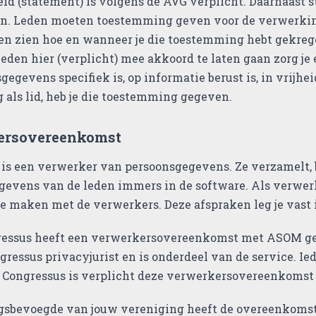
id (statement) is volgens de AVG verplicht. Daarnaast 
n. Leden moeten toestemming geven voor de verwerkin
n zien hoe en wanneer je die toestemming hebt gekregen
eden hier (verplicht) mee akkoord te laten gaan zorg j
gegevens specifiek is, op informatie berust is, in vrijhe
als lid, heb je die toestemming gegeven.
ersovereenkomst
 is een verwerker van persoonsgegevens. Ze verzamelt, 
gevens van de leden immers in de software. Als verwer
te maken met de verwerkers. Deze afspraken leg je vas
essus heeft een verwerkersovereenkomst met ASOM ges
gressus privacyjurist en is onderdeel van de service. I
Congressus is verplicht deze verwerkersovereenkomst 
gsbevoegde van jouw vereniging heeft de overeenkoms