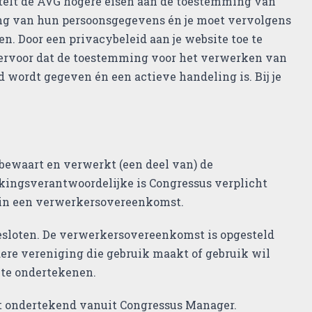
stelt de AVG hogere eisen aan de toestemming van
g van hun persoonsgegevens én je moet vervolgens
. Door een privacybeleid aan je website toe te
e ervoor dat de toestemming voor het verwerken van
id wordt gegeven én een actieve handeling is. Bij je
bewaart en verwerkt (een deel van) de
kingsverantwoordelijke is Congressus verplicht
t in een verwerkersovereenkomst.
loten. De verwerkersovereenkomst is opgesteld
edere vereniging die gebruik maakt of gebruik wil
te ondertekenen.
t ondertekend vanuit Congressus Manager.