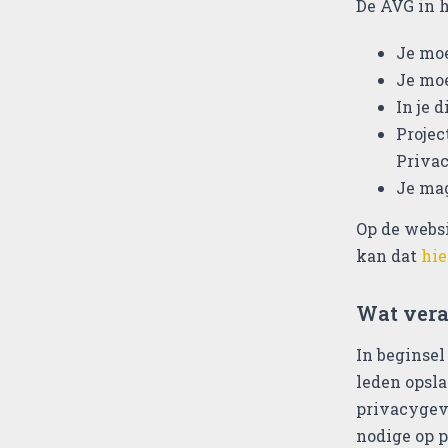
De AVG in h
Je moe
Je moe
In je 
Projec
Privac
Je mag
Op de webs
kan dat
hie
Wat vera
In beginse
leden opsla
privacygev
nodige op 