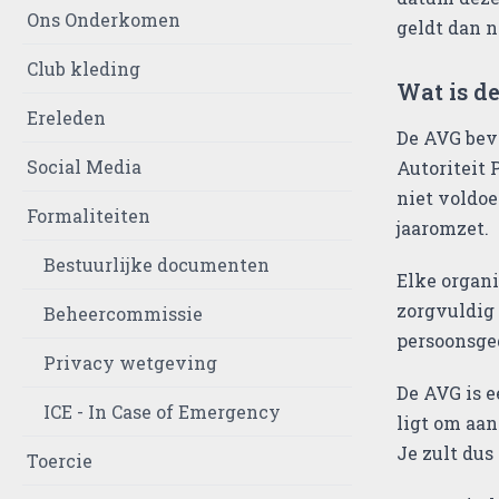
Ons Onderkomen
geldt dan n
Club kleding
Wat is d
Ereleden
De AVG beva
Social Media
Autoriteit 
niet voldoe
Formaliteiten
jaaromzet.
Bestuurlijke documenten
Elke organi
zorgvuldig
Beheercommissie
persoonsge
Privacy wetgeving
De AVG is e
ICE - In Case of Emergency
ligt om aan
Je zult dus
Toercie