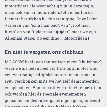
motorrijders die woonachtig zijn in deze regio,
maar ook zijn er motorrijders tot ver buiten de
Liemers betrokken bij de vereniging. Onze leden
variëren van “jong naar oud”, van “groot naar
klein” en van “rijder naar bijrijder”, maar we zijn
A
llemaal
S
tapel
O
p één ding ...
M
otorrijden !
En niet te vergeten ons clubhuis
MC ASOM heeft een fantastisch eigen "thuishonk",
waar we als leden heel erg trots op zijn. Het was
een voormalig bedrijfslaboratorium en is ons in
1993 geschonken mits we het zelf demonteerden
en ophaalden. Van hier uit vertrekt elke toerrit en
ook worden hier de speciale evenementen
gehouden en (leden)vergaderingen georganiseerd.
Na eerst een heerlijke kop koffie te hebben