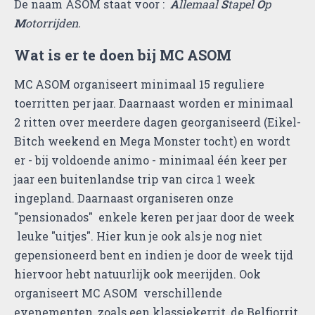
De naam ASOM staat voor :
A
llemaal
S
tapel
O
p
M
otorrijden.
Wat is er te doen bij MC ASOM
MC ASOM organiseert minimaal 15 reguliere
toerritten per jaar. Daarnaast worden er minimaal
2 ritten over meerdere dagen georganiseerd (Eikel-
Bitch weekend en Mega Monster tocht) en wordt
er - bij voldoende animo - minimaal één keer per
jaar een buitenlandse trip van circa 1 week
ingepland. Daarnaast organiseren onze
"pensionados" enkele keren per jaar door de week
leuke "uitjes". Hier kun je ook als je nog niet
gepensioneerd bent en indien je door de week tijd
hiervoor hebt natuurlijk ook meerijden. Ook
organiseert MC ASOM verschillende
evenementen, zoals een klassiekerrit, de Belfjorrit,