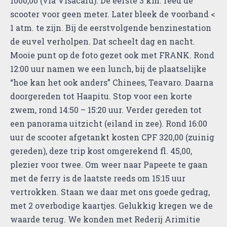
1000,00 (via Visacard). De eerste 3 km. reed de
scooter voor geen meter. Later bleek de voorband <
1 atm. te zijn. Bij de eerstvolgende benzinestation
de euvel verholpen. Dat scheelt dag en nacht.
Mooie punt op de foto gezet ook met FRANK. Rond
12:00 uur namen we een lunch, bij de plaatselijke
“hoe kan het ook anders” Chinees, Teavaro. Daarna
doorgereden tot Haapitu. Stop voor een korte
zwem, rond 14:50 – 15:20 uur. Verder gereden tot
een panorama uitzicht (eiland in zee). Rond 16:00
uur de scooter afgetankt kosten CPF 320,00 (zuinig
gereden), deze trip kost omgerekend fl. 45,00,
plezier voor twee. Om weer naar Papeete te gaan
met de ferry is de laatste reeds om 15:15 uur
vertrokken. Staan we daar met ons goede gedrag,
met 2 overbodige kaartjes. Gelukkig kregen we de
waarde terug. We konden met Rederij Arimitie