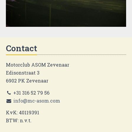
Contact
Motorclub ASOM Zevenaar
Edisonstraat 3
6902 PK Zevenaar
+31 316 52 79 56
info@mc-asom.com
KvK: 40119391
BTW: n.v.t.