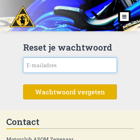
Toggl
navig
Reset je wachtwoord
Wachtwoord vergeten
Contact
Motorclub ASOM Zevenaar